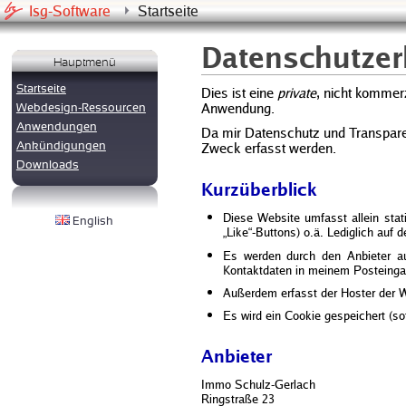
Isg-Software
Startseite
Datenschutzer
Hauptmenü
Startseite
Dies ist eine
private
, nicht kommer
Anwendung.
Webdesign-Ressourcen
Anwendungen
Da mir Datenschutz und Transpare
Ankündigungen
Zweck erfasst werden.
Downloads
Kurzüberblick
Diese Website umfasst allein stat
English
„Like“-Buttons) o.ä. Lediglich au
Es werden durch den Anbieter auf
Kontaktdaten in meinem Posteinga
Außerdem erfasst der Hoster der W
Es wird ein Cookie gespeichert (sof
Anbieter
Immo Schulz-Gerlach
Ringstraße 23