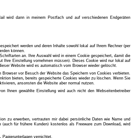
-Mail wird dann in meinem Postfach und auf verschiedenen Endgeräten
espeichert werden und deren Inhalte sowohl lokal auf Ihrem Rechner (per
werden können.
Schriftarten an. Ihre Auswahl wird in einem Cookie gespeichert, damit die
neut Ihre Einstellung vornehmen müssen). Dieses Cookie wird nur lokal auf
 dieser Website wird es automatisch vom Browser wieder gelöscht.
em Browser vor Besuch der Website das Speichern von Cookies verbieten.
unktion bieten, bereits gespeicherte Cookies wieder zu löschen. Wenn Sie
ktivieren, ansonsten die Website aber normal nutzen.
von Ihnen gewählte Einstellung wird auch nicht den Webseitenbetreiber
rsion zu erwerben, vertrauten mir dabei persönliche Daten wie Name und
nun (auch für frühere Kunden) kostenlos als Freeware zum Download, wird
 Papierunterlagen vernichtet.