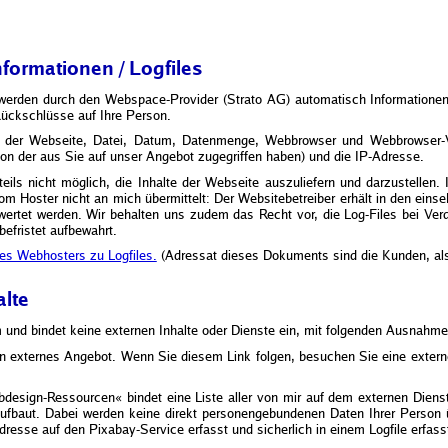
formationen / Logfiles
werden durch den Webspace-Provider (Strato AG) automatisch Informationen e
Rückschlüsse auf Ihre Person.
der Webseite, Datei, Datum, Datenmenge, Webbrowser und Webbrowser-Ver
von der aus Sie auf unser Angebot zugegriffen haben) und die IP-Adresse.
ils nicht möglich, die Inhalte der Webseite auszuliefern und darzustellen. I
m Hoster nicht an mich übermittelt: Der Websitebetreiber erhält in den ein
ertet werden. Wir behalten uns zudem das Recht vor, die Log-Files bei Ver
befristet aufbewahrt.
des Webhosters zu Logfiles.
(Adressat dieses Dokuments sind die Kunden, als
alte
m und bindet keine externen Inhalte oder Dienste ein, mit folgenden Ausnahme
 ein externes Angebot. Wenn Sie diesem Link folgen, besuchen Sie eine exter
esign-Ressourcen« bindet eine Liste aller von mir auf dem externen Dienst 
ufbaut. Dabei werden keine direkt personengebundenen Daten Ihrer Person üb
Adresse auf den Pixabay-Service erfasst und sicherlich in einem Logfile erfass