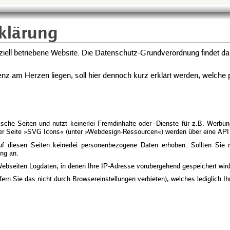
klärung
ziell betriebene Website. Die Datenschutz-Grundverordnung findet d
nz am Herzen liegen, soll hier dennoch kurz erklärt werden, welch
ische Seiten und nutzt keinerlei Fremdinhalte oder -Dienste für z.B. Werbu
f der Seite »SVG Icons« (unter »Webdesign-Ressourcen«) werden über eine API
 diesen Seiten keinerlei personenbezogene Daten erhoben. Sollten Sie mi
ng an.
ebseiten Logdaten, in denen Ihre IP-Adresse vorübergehend gespeichert wird
ern Sie das nicht durch Browsereinstellungen verbieten), welches lediglich Ihr