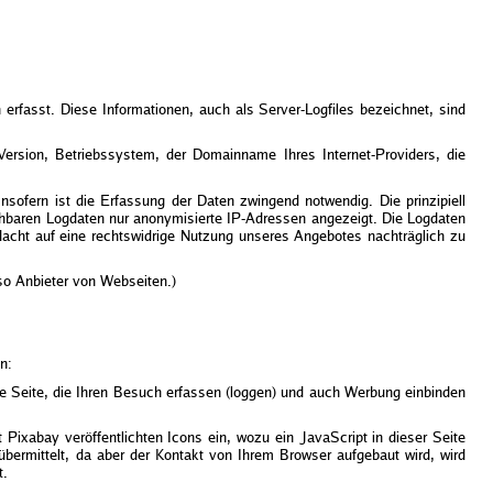
rfasst. Diese Informationen, auch als Server-Logfiles bezeichnet, sind
sion, Betriebssystem, der Domainname Ihres Internet-Providers, die
nsofern ist die Erfassung der Daten zwingend notwendig. Die prinzipiell
sehbaren Logdaten nur anonymisierte IP-Adressen angezeigt. Die Logdaten
dacht auf eine rechtswidrige Nutzung unseres Angebotes nachträglich zu
o Anbieter von Webseiten.)
n:
ne Seite, die Ihren Besuch erfassen (loggen) und auch Werbung einbinden
Pixabay veröffentlichten Icons ein, wozu ein JavaScript in dieser Seite
ermittelt, da aber der Kontakt von Ihrem Browser aufgebaut wird, wird
t.