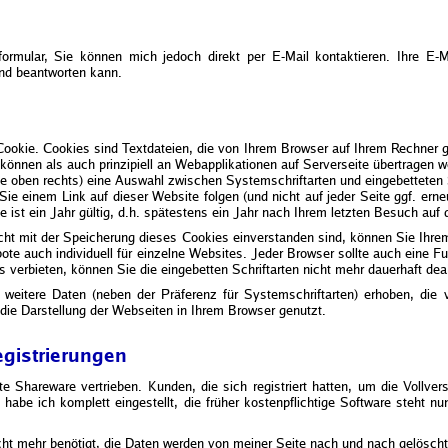
formular, Sie können mich jedoch direkt per E-Mail kontaktieren. Ihre E
und beantworten kann.
ookie. Cookies sind Textdateien, die von Ihrem Browser auf Ihrem Rechner g
können als auch prinzipiell an Webapplikationen auf Serverseite übertragen 
ile oben rechts) eine Auswahl zwischen Systemschriftarten und eingebetteten 
 Sie einem Link auf dieser Website folgen (und nicht auf jeder Seite ggf. er
 ist ein Jahr gültig, d.h. spätestens ein Jahr nach Ihrem letzten Besuch auf
cht mit der Speicherung dieses Cookies einverstanden sind, können Sie Ihr
ote auch individuell für einzelne Websites. Jeder Browser sollte auch eine F
verbieten, können Sie die eingebetten Schriftarten nicht mehr dauerhaft dea
 weitere Daten (neben der Präferenz für Systemschriftarten) erhoben, die 
 die Darstellung der Webseiten in Ihrem Browser genutzt.
gistrierungen
e Shareware vertrieben. Kunden, die sich registriert hatten, um die Vollve
habe ich komplett eingestellt, die früher kostenpflichtige Software steht 
ht mehr benötigt, die Daten werden von meiner Seite nach und nach gelöscht,