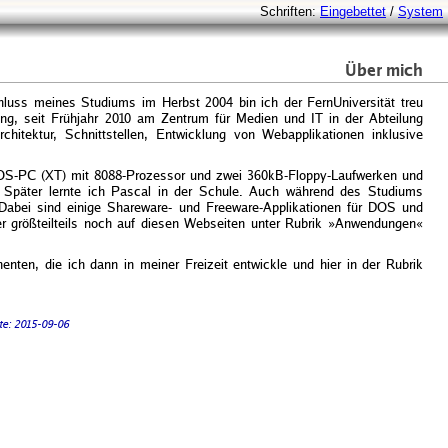
Schriften:
Eingebettet
/
System
Über mich
luss meines Studiums im Herbst 2004 bin ich der FernUniversität treu
ring, seit Frühjahr 2010 am Zentrum für Medien und IT in der Abteilung
itektur, Schnittstellen, Entwicklung von Webapplikationen inklusive
 DOS-PC (XT) mit 8088-Prozessor und zwei 360kB-Floppy-Laufwerken und
Später lernte ich Pascal in der Schule. Auch während des Studiums
 Dabei sind einige Shareware- und Freeware-Applikationen für DOS und
r größteilteils noch auf diesen Webseiten unter Rubrik »Anwendungen«
nten, die ich dann in meiner Freizeit entwickle und hier in der Rubrik
te: 2015-09-06