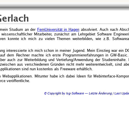
erlach
e mein Studium an der
FernUniversität in Hagen
absolviert. Auch nach Absch
ls wissenschaftlicher Mitarbeiter, zunächst am Lehrgebiet Software Enginee
en konnte ich mich zu vielen Themen weiterbilden, wie z.B. Softwarearch
ng interessierte ich mich schon in meiner Jugend. Mein Einstieg war ein
uf dem Rechner machte ich erste Programmiererfahrungen in GW-Basic. 
aber auch zur Weiterbildung und Vertiefung/Anwendung der Studieninhalte.
wischen aus verschiedenen Gründen nicht mehr weiterentwickelt, sind abe
plikationen sind nun kostenlos als Freeware erhältlich.
n Webapplikationen. Mitunter habe ich dabei Ideen für Webinterface-Kompone
ce veröffentliche.
© Copyright by Isg-Software — Letzte Änderung / Last Upda