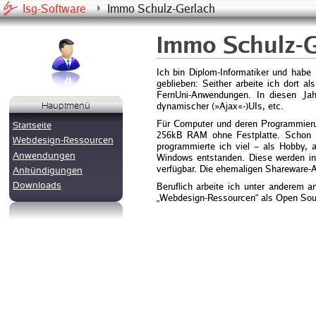
Isg-Software
Immo Schulz-Gerlach
Immo Schulz-G
Ich bin Diplom-Informatiker und hab
geblieben: Seither arbeite ich dort a
FernUni-Anwendungen. In diesen Jahr
dynamischer (»Ajax«-)UIs, etc.
Hauptmenü
Für Computer und deren Programmieru
Startseite
256kB RAM ohne Festplatte. Schon a
Webdesign-Ressourcen
programmierte ich viel – als Hobby, 
Anwendungen
Windows entstanden. Diese werden inz
verfügbar. Die ehemaligen Shareware-Ap
Ankündigungen
Downloads
Beruflich arbeite ich unter anderem a
„Webdesign-Ressourcen“ als Open Sour